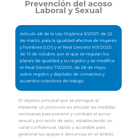
Prevención del acoso
Laboral y Sexual
Artículo 48 de la Ley Orgánica 3/2007, de 22
de marzo, para la igualdad efectiva de mujeres
y hombres (LOI) y el Real Decreto 901/2020,
de 13 de octubre, por el que se regulan los
planes de igualdad y su registro y se modifica
el Real Decreto 713/2010, de 28 de mayo,
sobre registro y depósito de convenios y
acuerdos colectivos de trabajo.
El objetivo principal que se persigue al
implantar un protocolo es articular las medidas
necesarias para prevenir y combatir el acoso
sexual y por razón de sexo, estableciendo un
canal confidencial, rápido y accesible para
gestionar las quejas o denuncias en el ámbito